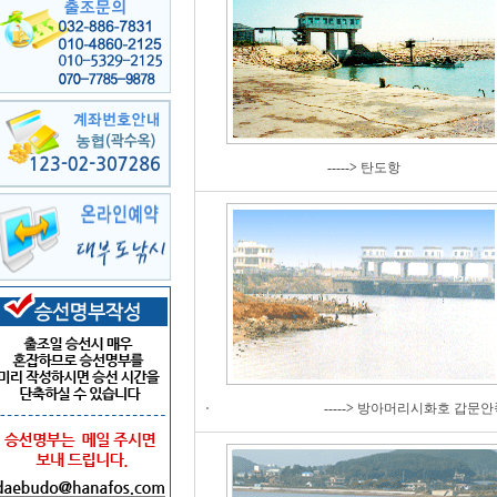
----->
탄도항
----->
방아머리시화호 갑문안