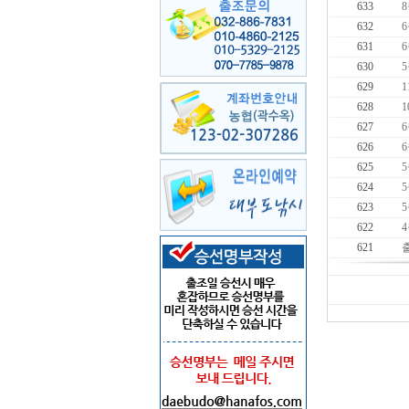
633
632
631
630
629
1
628
627
626
625
624
623
622
621