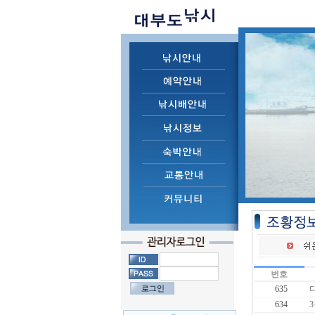
번호
635
634