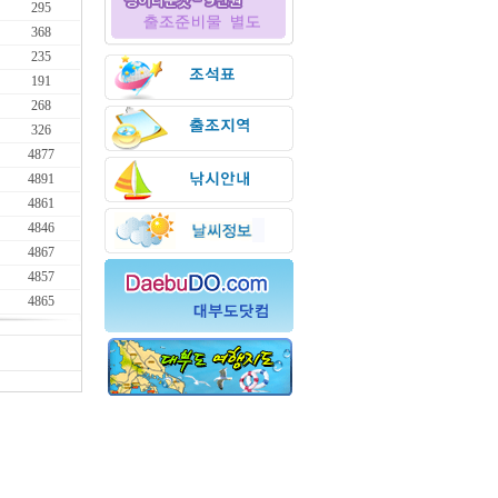
295
368
235
191
268
326
4877
4891
4861
4846
4867
4857
4865