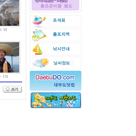
: 91
 131