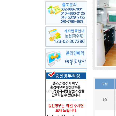
구분
1층