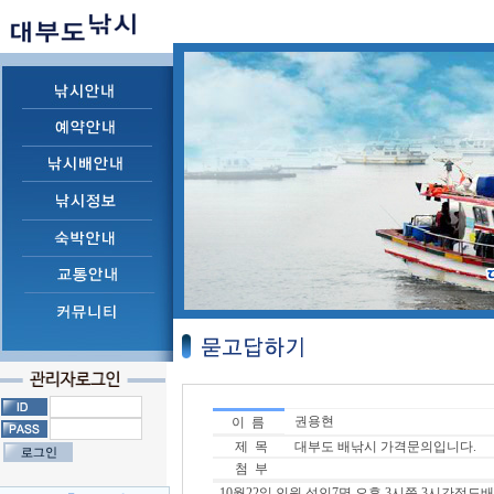
권용현
이 름
제 목
대부도 배낚시 가격문의입니다.
첨 부
10월22일 인원 성인7명 오후 3시쯤 3시간정도